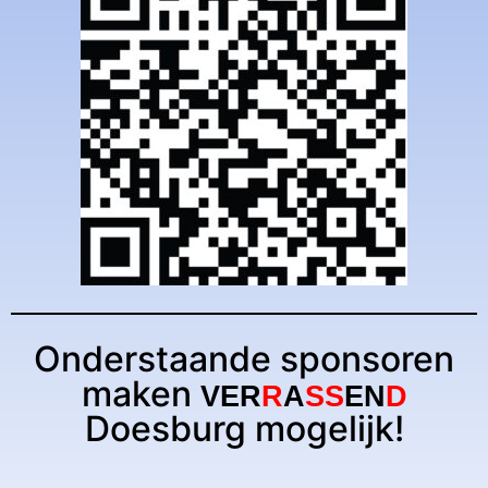
Onderstaande sponsoren
maken
V
E
R
R
A
SS
E
N
D
Doesburg mogelijk!