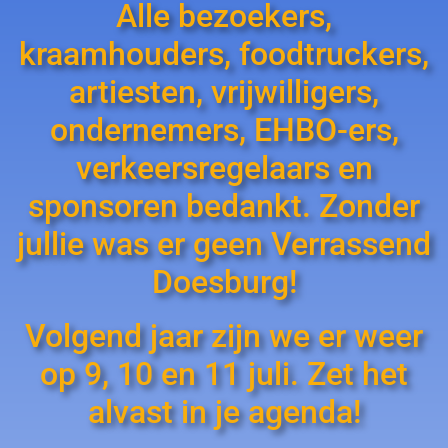
Alle bezoekers,
kraamhouders, foodtruckers,
artiesten, vrijwilligers,
ondernemers, EHBO-ers,
verkeersregelaars en
sponsoren bedankt. Zonder
jullie was er geen Verrassend
Doesburg!
Volgend jaar zijn we er weer
op 9, 10 en 11 juli. Zet het
alvast in je agenda!